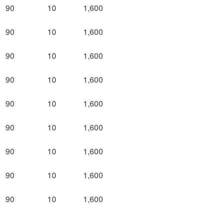
90
10
1,600
90
10
1,600
90
10
1,600
90
10
1,600
90
10
1,600
90
10
1,600
90
10
1,600
90
10
1,600
90
10
1,600