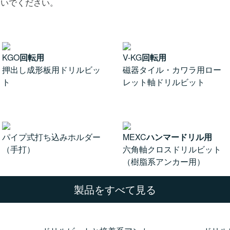
ないでください。
KGO
回転用
V-KG
回転用
押出し成形板用ドリルビッ
磁器タイル・カワラ用ロー
ト
レット軸ドリルビット
パイプ式打ち込みホルダー
MEXC
ハンマードリル用
（手打）
六角軸クロスドリルビット
（樹脂系アンカー用）
製品をすべて見る