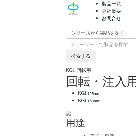
製品一覧
会社概要
お問合せ
検索する
KGL
回転用
回転・注入
KGL
125mm
KGL
150mm
用途
貫通・深穴。