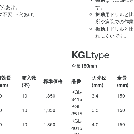
下穴あけ。
す。
グ不要)下穴あけ。
振動用ドリルと比
所や病院での作業
振動用ドリルと比
れにくいです。
type
KGL
全長
150
mm
有効長
箱入数
刃先径
全長
標準価格
品番
mm)
(本)
(mm)
(mm)
KGL-
0
10
1,350
3.4
150
3415
KGL-
0
10
1,350
3.5
150
3515
KGL-
0
10
1,350
4.0
150
4015