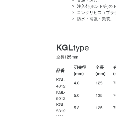
注入剤(ボンド等)の
コンクリビス（プラ
防水・補強・美装。
type
KGL
全長
125
mm
刃先径
全長
品番
(mm)
(mm)
(
KGL-
4.8
125
7
4812
KGL-
5.0
125
7
5012
KGL-
5.3
125
7
5312