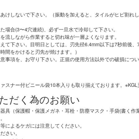
穴あけしないで下さい。（振動を加えると、タイルがヒビ割れ
た場合(3〜4穴連続)、必ず一旦水で冷却して下さい。
水を流しながら作業すると切れ味が一層よくなります。
て下さい。目明日としては、刃先径6.4mm以下は7秒前後、7
（時間をかけると刃先が焼けます。）
注意事項を、お守り下さい。正規の使用方法以外での破損につ
スナー付ビニール袋10本入りも取り揃えております。※KGL刃先
ただく為のお願い
器具（保護帽・保護メガネ・耳栓・防塵マスク・手袋(書く作
い。
け等によるケガには注意してください。
ください。