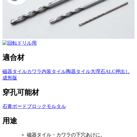
適合材
磁器タイル
カワラ
内装タイル
陶器タイル
大理石
ALC
押出し
成形版
穿孔可能材
石膏ボード
ブロック
モルタル
用途
磁器タイル・カワラの下穴あけに。